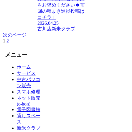
をお求めください☻前
回の種まき進捗投稿は
コチラ！
2026.04.25
古川店
新米クラブ
次のページ
1
2
次
へ
メニュー
ホーム
サービス
中古パソコ
ン販売
スマホ修理
ネット販売
(e-hon)
電子図書館
貸しスペー
ス
新米クラブ