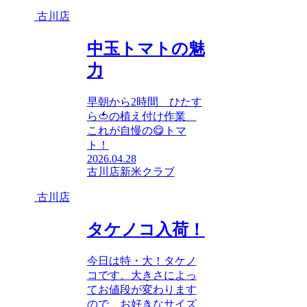
古川店
中玉トマトの魅
力
早朝から2時間 ひたす
ら🍅の植え付け作業
これが自慢の😋トマ
ト！
2026.04.28
古川店
新米クラブ
古川店
タケノコ入荷！
今日は特・大！タケノ
コです。大きさによっ
てお値段が変わります
ので、お好きなサイズ