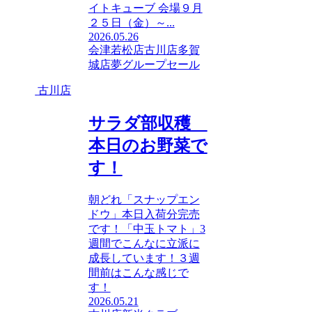
イトキューブ 会場９月
２５日（金）～...
2026.05.26
会津若松店
古川店
多賀
城店
夢グループセール
古川店
サラダ部収穫
本日のお野菜で
す！
朝どれ「スナップエン
ドウ」本日入荷分完売
です！「中玉トマト」3
週間でこんなに立派に
成長しています！３週
間前はこんな感じで
す！
2026.05.21