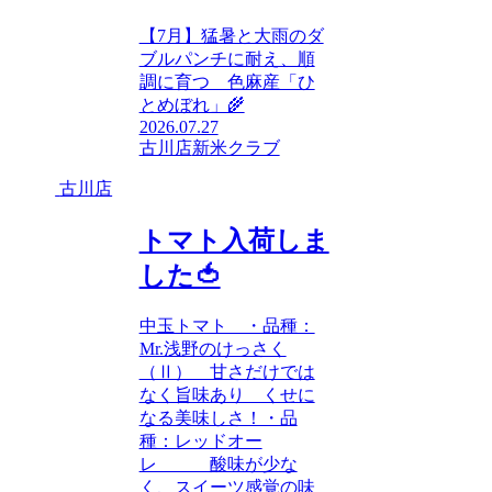
【7月】猛暑と大雨のダ
ブルパンチに耐え、順
調に育つ 色麻産「ひ
とめぼれ」🌾
2026.07.27
古川店
新米クラブ
古川店
トマト入荷しま
した🍅
中玉トマト ・品種：
Mr.浅野のけっさく
（Ⅱ） 甘さだけでは
なく旨味あり くせに
なる美味しさ！・品
種：レッドオー
レ 酸味が少な
く、スイーツ感覚の味