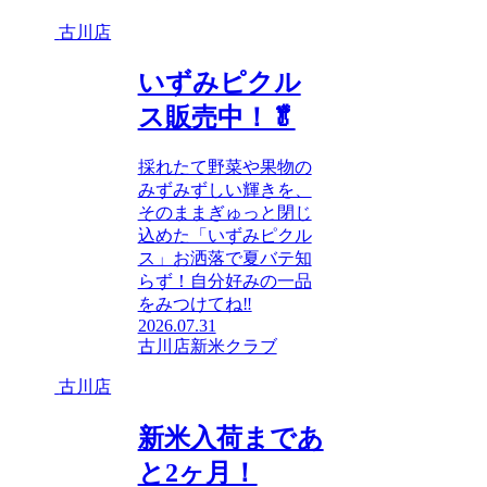
古川店
いずみピクル
ス販売中！🥬
採れたて野菜や果物の
みずみずしい輝きを、
そのままぎゅっと閉じ
込めた「いずみピクル
ス」お洒落で夏バテ知
らず！自分好みの一品
をみつけてね‼
2026.07.31
古川店
新米クラブ
古川店
新米入荷まであ
と2ヶ月！