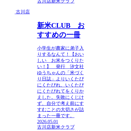
古川店
新米クラブ
古川店
新米CLUB お
すすめの一冊
小学生が農家に弟子入
りするなんて！【おい
しい お米をつくりた
い！】 発行 汐文社
ゆうちゃんの「米づく
り日誌」よりいくたび
にくたびれ、いくたび
にくたびれてをくりか
えした。失敗にくじけ
ず、自分で考え前にす
すむことの大切さが詰
まった一冊です。
2026.05.01
古川店
新米クラブ