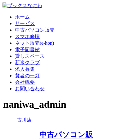
ホーム
サービス
中古パソコン販売
スマホ修理
ネット販売(e-hon)
電子図書館
貸しスペース
新米クラブ
求人募集
貧者の一灯
会社概要
お問い合わせ
naniwa_admin
古川店
中古パソコン販