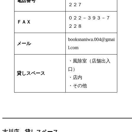
電話番号
２２７
０２２－３９３－７
ＦＡＸ
２２８
booksnaniwa.004@gmai
メール
l.com
・風除室（店舗出入
口）
貸しスペース
・店内
・その他
古川店 貸しスペース