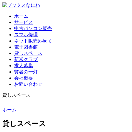
ホーム
サービス
中古パソコン販売
スマホ修理
ネット販売(e-hon)
電子図書館
貸しスペース
新米クラブ
求人募集
貧者の一灯
会社概要
お問い合わせ
貸しスペース
ホーム
貸しスペース